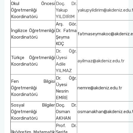
Okul Öncesi
Doç. Dr.
Öğretmenliği
Yakup
yakupyildirim@akdeniz.edu.
Organizasyon Şeması
Öğrenci Bilgi Sistemi (OBS)
Koordinatörü
YILDIRIM
Arş. Gör.
Fotoğraf Galerisi
Değişim Programları
İngilizce Öğretmenliği
Dr. Fatma
fatmaseymakoc@akdeniz.e
Koordinatörü
Şeyma
Eğitim Raporları
Barınma, Burs ve Çalışma Olanakları (SKS)
KOÇ
Dr. Öğr.
Mezun Bilgi Sistemi
Türkçe Öğretmenliği
Üyesi
ayilmaz@akdeniz.edu.tr
Koordinatörü
Adile
YILMAZ
Aday Öğrenci
Dr. Öğr.
Fen Bilgisi
Üyesi
Danışmanlıklar
Öğretmenliği
nemre@akdeniz.edu.tr
Nesrin
Koordinatörü
EMRE
Sosyal Bilgiler
Doç. Dr.
Öğretmenliği
Osman
osmanakhan@akdeniz.edu.
Koordinatörü
AKHAN
Prof. Dr.
İlköğretim Matematik
Şerife