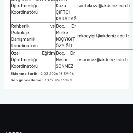
Öğretmenliği
Koza
serifekoza@akdeniz.edu.tr
Koordinatörü
ÇİFTÇİ
KARADAĞ
Rehberlik ve
Doç. Dr.
Psikolojik
Melike
mkocyigit@akdeniz.edu.tr
Danışmanlık
KOÇYİĞİT
Koordinatörü
ÖZYİĞİT
Özel Eğitim
Doç. Dr.
Öğretmenliği
Nesrin
nsonmez@akdeniz.edu.tr
Koordinatörü
SÖNMEZ
Eklenme tarihi :
2.03.2026 15:59:46
Son güncelleme :
7.07.2026 16:16:18