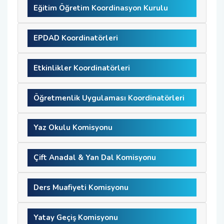
Eğitim Öğretim Koordinasyon Kurulu
Organizasyon Şeması
Öğrenci Bilgi Sistemi (OBS)
EPDAD Koordinatörleri
Fotoğraf Galerisi
Değişim Programları
Etkinlikler Koordinatörleri
Eğitim Raporları
Barınma, Burs ve Çalışma Olanakları (SKS)
Mezun Bilgi Sistemi
Öğretmenlik Uygulaması Koordinatörleri
Aday Öğrenci
Yaz Okulu Komisyonu
Danışmanlıklar
Çift Anadal & Yan Dal Komisyonu
Ders Muafiyeti Komisyonu
Yatay Geçiş Komisyonu