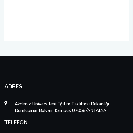
Organizasyon Şeması
Öğrenci Bilgi Sistemi (OBS)
Fotoğraf Galerisi
Değişim Programları
Eğitim Raporları
Barınma, Burs ve Çalışma Olanakları (SKS)
Mezun Bilgi Sistemi
Aday Öğrenci
ADRES
Danışmanlıklar
Akdeniz Üniversitesi Eğitim Fakültesi Dekanlığı
Dumlupınar Bulvarı, Kampus 07058/ANTALYA
TELEFON