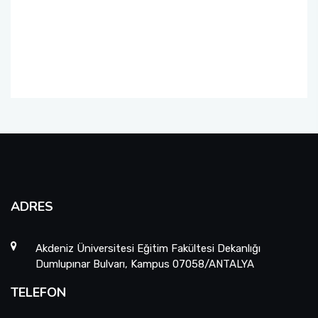
Organizasyon Şeması
Öğrenci Bilgi Sistemi (OBS)
Fotoğraf Galerisi
Değişim Programları
Eğitim Raporları
Barınma, Burs ve Çalışma Olanakları (SKS)
Mezun Bilgi Sistemi
Aday Öğrenci
ADRES
Danışmanlıklar
Akdeniz Üniversitesi Eğitim Fakültesi Dekanlığı
Dumlupınar Bulvarı, Kampus 07058/ANTALYA
TELEFON