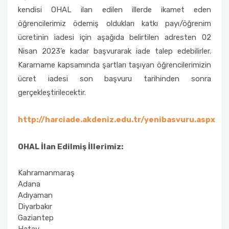
kendisi OHAL ilan edilen illerde ikamet eden
Organizasyon Şeması
Öğrenci Bilgi Sistemi (OBS)
öğrencilerimiz ödemiş oldukları katkı payı/öğrenim
ücretinin iadesi için aşağıda belirtilen adresten 02
Fotoğraf Galerisi
Değişim Programları
Nisan 2023’e kadar başvurarak iade talep edebilirler.
Kararname kapsamında şartları taşıyan öğrencilerimizin
Eğitim Raporları
Barınma, Burs ve Çalışma Olanakları (SKS)
ücret iadesi son başvuru tarihinden sonra
gerçekleştirilecektir.
Mezun Bilgi Sistemi
http://harciade.akdeniz.edu.tr/yenibasvuru.aspx
Aday Öğrenci
OHAL İlan Edilmiş İllerimiz:
Danışmanlıklar
Kahramanmaraş
Adana
Adıyaman
Diyarbakır
Gaziantep