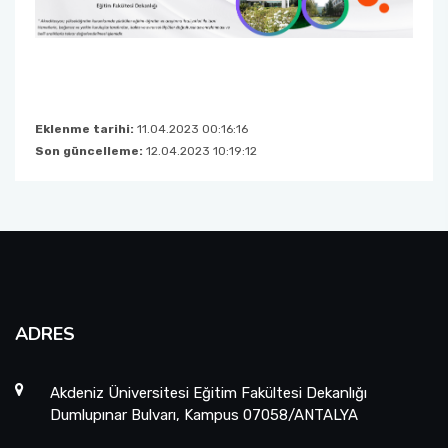
Organizasyon Şeması
Öğrenci Bilgi Sistemi (OBS)
Fotoğraf Galerisi
Değişim Programları
Eklenme tarihi:
11.04.2023 00:16:16
Eğitim Raporları
Barınma, Burs ve Çalışma Olanakları (SKS)
Son güncelleme:
12.04.2023 10:19:12
Mezun Bilgi Sistemi
Aday Öğrenci
Danışmanlıklar
ADRES
Akdeniz Üniversitesi Eğitim Fakültesi Dekanlığı
Dumlupınar Bulvarı, Kampus 07058/ANTALYA