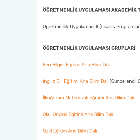
ÖĞRETMENLİK UYGULAMASI AKADEMİK T
Organizasyon Şeması
Öğrenci Bilgi Sistemi (OBS)
Öğretmenlik Uygulaması II (Lisans Programlar
Fotoğraf Galerisi
Değişim Programları
Eğitim Raporları
Barınma, Burs ve Çalışma Olanakları (SKS)
ÖĞRETMENLİK UYGULAMASI GRUPLARI
Mezun Bilgi Sistemi
Fen Bilgisi Eğitimi Ana Bilim Dalı
Aday Öğrenci
İngiliz Dili Eğitimi Ana Bilim Dalı
(Güncellendi! 
Danışmanlıklar
İlköğretim Matematik Eğitimi Ana Bilim Dalı
Okul Öncesi Eğitimi Ana Bilim Dalı
Özel Eğitim Ana Bilim Dalı