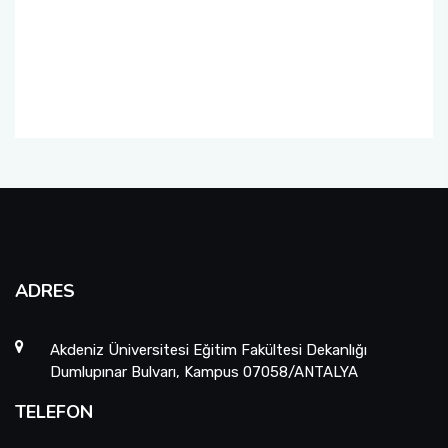
Organizasyon Şeması
Öğrenci Bilgi Sistemi (OBS)
Fotoğraf Galerisi
Değişim Programları
Eğitim Raporları
Barınma, Burs ve Çalışma Olanakları (SKS)
Mezun Bilgi Sistemi
Aday Öğrenci
ADRES
Danışmanlıklar
Akdeniz Üniversitesi Eğitim Fakültesi Dekanlığı
Dumlupınar Bulvarı, Kampus 07058/ANTALYA
TELEFON