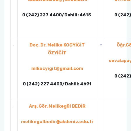
0 (242) 227 4400/Dahili: 4615
0 (242)
Doç. Dr. Melike KOÇYİĞİT
Öğr.Gö
ÖZYİĞİT
sevalapa
mlkocyigit@gmail.com
0 (242)
0 (242) 227 4400/Dahili: 4691
Arş. Gör. Melikegül BEDİR
melikegulbedir@akdeniz.edu.tr