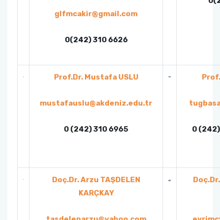
0(
glfmcakir@gmail.com
Organizasyon Şeması
Öğrenci Bilgi Sistemi (OBS)
0(242) 310 6626
Fotoğraf Galerisi
Değişim Programları
Eğitim Raporları
Barınma, Burs ve Çalışma Olanakları (SKS)
Prof.Dr. Mustafa USLU
Prof
Mezun Bilgi Sistemi
mustafauslu@akdeniz.edu.tr
tugbasa
Aday Öğrenci
0 (242) 310 6965
0 (242)
Danışmanlıklar
Doç.Dr. Arzu TAŞDELEN
Doç.Dr
KARÇKAY
tasdelenarzu@yahoo.com
evrimc