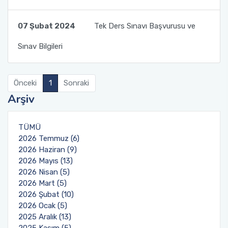
Organizasyon Şeması
Öğrenci Bilgi Sistemi (OBS)
07 Şubat 2024
Tek Ders Sınavı Başvurusu ve
Fotoğraf Galerisi
Değişim Programları
Sınav Bilgileri
Eğitim Raporları
Barınma, Burs ve Çalışma Olanakları (SKS)
Önceki
1
Sonraki
Arşiv
Mezun Bilgi Sistemi
Aday Öğrenci
TÜMÜ
2026 Temmuz (6)
Danışmanlıklar
2026 Haziran (9)
2026 Mayıs (13)
2026 Nisan (5)
2026 Mart (5)
2026 Şubat (10)
2026 Ocak (5)
2025 Aralık (13)
2025 Kasım (5)