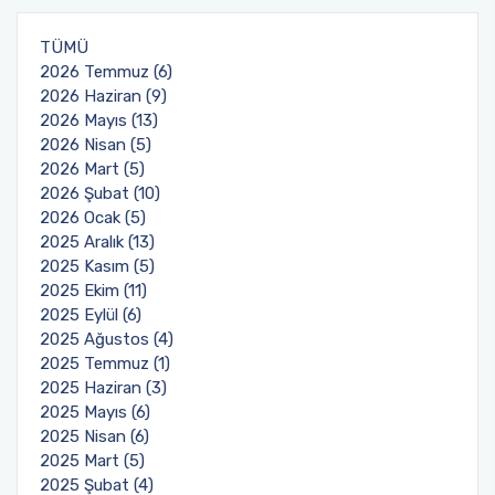
Organizasyon Şeması
Öğrenci Bilgi Sistemi (OBS)
TÜMÜ
2026 Temmuz (6)
2026 Haziran (9)
Fotoğraf Galerisi
Değişim Programları
2026 Mayıs (13)
2026 Nisan (5)
Eğitim Raporları
Barınma, Burs ve Çalışma Olanakları (SKS)
2026 Mart (5)
2026 Şubat (10)
Mezun Bilgi Sistemi
2026 Ocak (5)
2025 Aralık (13)
Aday Öğrenci
2025 Kasım (5)
2025 Ekim (11)
2025 Eylül (6)
Danışmanlıklar
2025 Ağustos (4)
2025 Temmuz (1)
2025 Haziran (3)
2025 Mayıs (6)
2025 Nisan (6)
2025 Mart (5)
2025 Şubat (4)