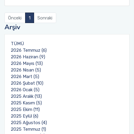
Organizasyon Şeması
Öğrenci Bilgi Sistemi (OBS)
Önceki
1
Sonraki
Arşiv
Fotoğraf Galerisi
Değişim Programları
Eğitim Raporları
Barınma, Burs ve Çalışma Olanakları (SKS)
TÜMÜ
2026 Temmuz (6)
Mezun Bilgi Sistemi
2026 Haziran (9)
2026 Mayıs (13)
2026 Nisan (5)
Aday Öğrenci
2026 Mart (5)
2026 Şubat (10)
Danışmanlıklar
2026 Ocak (5)
2025 Aralık (13)
2025 Kasım (5)
2025 Ekim (11)
2025 Eylül (6)
2025 Ağustos (4)
2025 Temmuz (1)