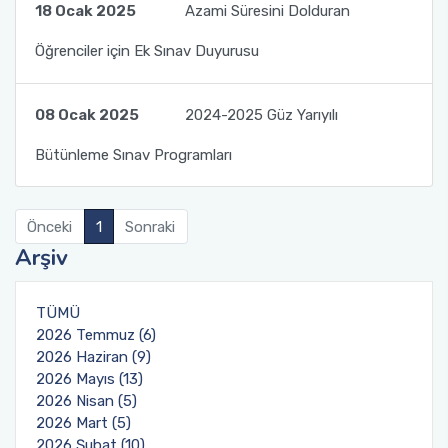
18 Ocak 2025
Azami Süresini Dolduran
Organizasyon Şeması
Öğrenci Bilgi Sistemi (OBS)
Öğrenciler için Ek Sınav Duyurusu
Fotoğraf Galerisi
Değişim Programları
08 Ocak 2025
2024-2025 Güz Yarıyılı
Eğitim Raporları
Barınma, Burs ve Çalışma Olanakları (SKS)
Bütünleme Sınav Programları
Mezun Bilgi Sistemi
Önceki
1
Sonraki
Aday Öğrenci
Arşiv
Danışmanlıklar
TÜMÜ
2026 Temmuz (6)
2026 Haziran (9)
2026 Mayıs (13)
2026 Nisan (5)
2026 Mart (5)
2026 Şubat (10)