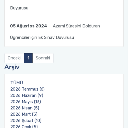
Duyurusu
Organizasyon Şeması
Öğrenci Bilgi Sistemi (OBS)
Fotoğraf Galerisi
Değişim Programları
05 Ağustos 2024
Azami Süresini Dolduran
Öğrenciler için Ek Sınav Duyurusu
Eğitim Raporları
Barınma, Burs ve Çalışma Olanakları (SKS)
Mezun Bilgi Sistemi
Önceki
1
Sonraki
Arşiv
Aday Öğrenci
TÜMÜ
Danışmanlıklar
2026 Temmuz (6)
2026 Haziran (9)
2026 Mayıs (13)
2026 Nisan (5)
2026 Mart (5)
2026 Şubat (10)
2026 Ocak (5)