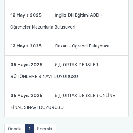
Organizasyon Şeması
Öğrenci Bilgi Sistemi (OBS)
12 Mayıs 2025
İngiliz Dili Eğitimi ABD -
Fotoğraf Galerisi
Değişim Programları
Öğrenciler Mezunlarla Buluşuyor!
Eğitim Raporları
Barınma, Burs ve Çalışma Olanakları (SKS)
12 Mayıs 2025
Dekan - Öğrenci Buluşması
Mezun Bilgi Sistemi
05 Mayıs 2025
5(I) ORTAK DERSLER
Aday Öğrenci
BÜTÜNLEME SINAVI DUYURUSU
Danışmanlıklar
05 Mayıs 2025
5(I) ORTAK DERSLER ONLİNE
FİNAL SINAVI DUYURUSU
Önceki
1
Sonraki