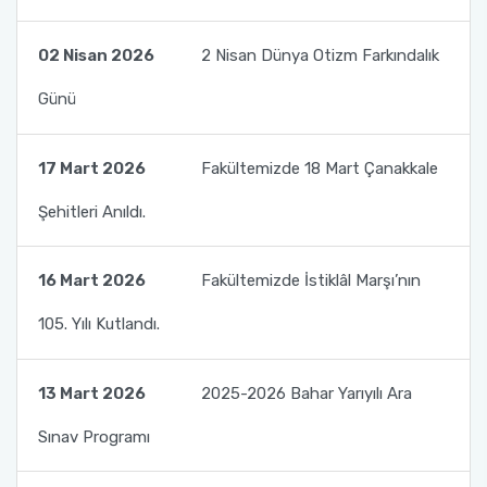
Organizasyon Şeması
Öğrenci Bilgi Sistemi (OBS)
02 Nisan 2026
2 Nisan Dünya Otizm Farkındalık
Fotoğraf Galerisi
Değişim Programları
Günü
Eğitim Raporları
Barınma, Burs ve Çalışma Olanakları (SKS)
17 Mart 2026
Fakültemizde 18 Mart Çanakkale
Mezun Bilgi Sistemi
Şehitleri Anıldı.
Aday Öğrenci
16 Mart 2026
Fakültemizde İstiklâl Marşı’nın
Danışmanlıklar
105. Yılı Kutlandı.
13 Mart 2026
2025-2026 Bahar Yarıyılı Ara
Sınav Programı