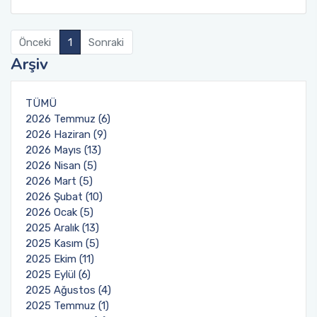
Organizasyon Şeması
Öğrenci Bilgi Sistemi (OBS)
Önceki
1
Sonraki
Arşiv
Fotoğraf Galerisi
Değişim Programları
Eğitim Raporları
Barınma, Burs ve Çalışma Olanakları (SKS)
TÜMÜ
2026 Temmuz (6)
Mezun Bilgi Sistemi
2026 Haziran (9)
2026 Mayıs (13)
2026 Nisan (5)
Aday Öğrenci
2026 Mart (5)
2026 Şubat (10)
Danışmanlıklar
2026 Ocak (5)
2025 Aralık (13)
2025 Kasım (5)
2025 Ekim (11)
2025 Eylül (6)
2025 Ağustos (4)
2025 Temmuz (1)